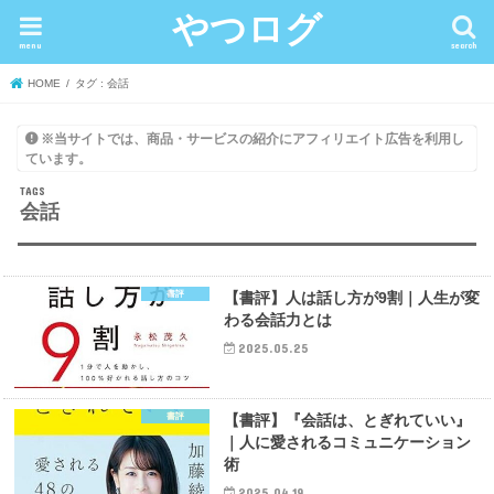
やつログ
menu
search
HOME
タグ : 会話
※当サイトでは、商品・サービスの紹介にアフィリエイト広告を利用し
ています。
会話
書評
【書評】人は話し方が9割｜人生が変
わる会話力とは
2025.05.25
書評
【書評】『会話は、とぎれていい』
｜人に愛されるコミュニケーション
術
2025.04.19