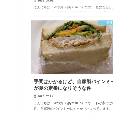
2026.08.02
こんにちは、やつお（@yatsu_o）です。 夏になると
どもとの散歩や公園遊び、屋外作業などで蚊に悩まさ
る機会が増えます。 私もさまざまな虫よけを試して
料理
したが、手軽さを重視して購入したのが「蚊に効く虫
ナーズ …
手間はかかるけど、自家製バインミ
が夏の定番になりそうな件
2026.07.26
こんにちは、やつお（@yatsu_o）です。 わが家では
近、自家製のバインミーにすっかりハマっています。