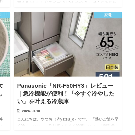
れ
買えるおいしい和スイーツはないかな？」 そんなあなた
いし
におすすめしたいのが、コープデリで購入した「吉野の
メ
家電
葛餅」です。 葛餅はユルすぎたり、逆にカタすぎたりす
る商品…
大
Panasonic「NR-F50HY3」レビュー
し
｜急冷機能が便利！「今すぐ冷やした
い」を叶える冷蔵庫
2026.07.18
丼
こんにちは、やつお（@yatsu_o）です。 「熱いご飯を早
っ
く冷ましたい」「作り置きをすぐ冷凍したい」「離乳食
最近
をすぐ冷やしたい」。 そんな日常の「今すぐ冷やした