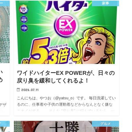
ー
家事
わ
い！」という場面で大活躍してくれるのが、Panasonic
の…
い
ワイドハイターEX POWERが、日々の
め
戻り臭を緩和してくれるよ！
2026.07.11
こんにちは、やつお（@yatsu_o）です。 毎日洗濯してい
るのに、仕事着や子供の運動着などからなんとなく嫌な
デザ
ニオイがする…。 そんな “戻り臭” に悩んでいるなら、一
い
度試してほしいのがワイドハイ…
感
メ
グルメ
杏仁