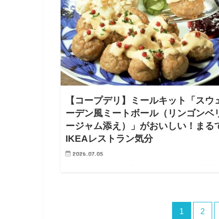
【コープデリ】ミールキット「スウ
ーデン風ミートボール（リンゴンベ
ージャム添え）」がおいしい！まる
IKEAレストラン気分
2026.07.05
こんにちは、やつお（@yatsu_o）です。 コープデリ
は、家庭ではなかなか作れない料理を手軽に楽しめる
ールキットが数多くあります。 今回ご紹介する「ス
ーデン風ミートボール（リンゴンベリージャム添え）
1
2
は、そのな…