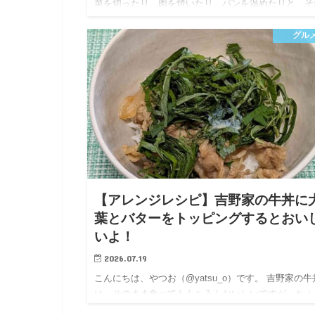
菜を切ったり、肉を焼いたり、パンを温めたりと、そ
なりに手間はかかります。 でも、その手間以上のお
さがある…
グル
【アレンジレシピ】吉野家の牛丼に
葉とバターをトッピングするとおい
いよ！
2026.07.19
こんにちは、やつお（@yatsu_o）です。 吉野家の牛
は、そのまま食べてももちろんおいしいですが、ちょ
としたアレンジで驚くほど満足感がアップします。 