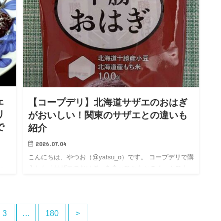
ェ
【コープデリ】北海道サザエのおはぎ
リ
がおいしい！関東のサザエとの違いも
で
紹介
2026.07.04
こんにちは、やつお（@yatsu_o）です。 コープデリで購
入した「サザエのおはぎ」を食べてみたところ、とても
に
おいしかったので紹介します。 実はこの商品をきっかけ
ミ
に、私が長年知らなかった驚きの事実も知ることになり
ウェ
ました。…
」
3
…
180
>