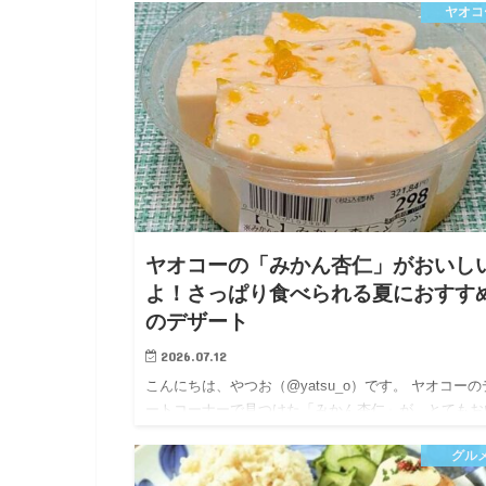
ヤオコ
試してみて「これはまた食べたい！」と思った組み合
せが、大葉…
ヤオコーの「みかん杏仁」がおいし
よ！さっぱり食べられる夏におすす
のデザート
2026.07.12
こんにちは、やつお（@yatsu_o）です。 ヤオコーの
ートコーナーで見つけた「みかん杏仁」が、とてもお
しかったので紹介します。 杏仁豆腐のなめらかな食
グル
と、みかんのさわやかな甘酸っぱさが相性抜群。 （
豆腐のか…