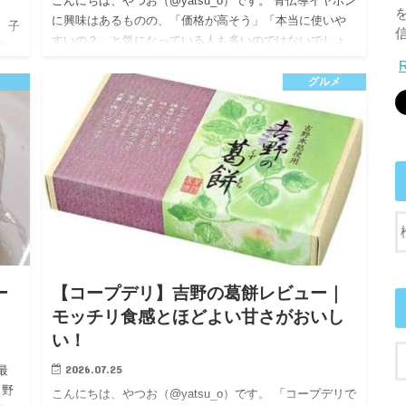
こんにちは、やつお（@yatsu_o）です。 骨伝導イヤホン
に興味はあるものの、「価格が高そう」「本当に使いや
、子
すいの？」と気になっている人も多いのではないでしょ
れ
うか。 私も購入前は少し迷いました。 しかし、実際に数
きま
年間使…
グルメ
コ
ー
【コープデリ】吉野の葛餅レビュー｜
モッチリ食感とほどよい甘さがおいし
い！
2026.07.25
最
 野
こんにちは、やつお（@yatsu_o）です。 「コープデリで