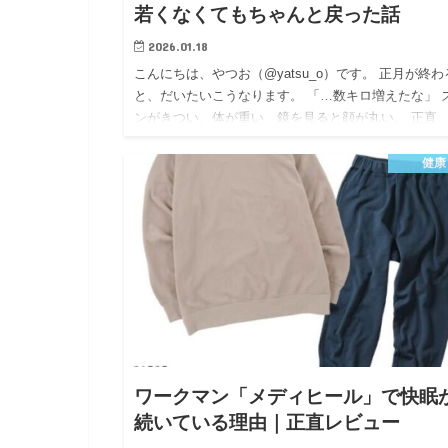
若くなくてもちゃんと戻った話
2026.01.18
こんにちは、やつお（@yatsu_o）です。 正月が終わ
と、だいたいこうなります。 「…数キロ増えたな」 
ンがきつい、体が重い、鏡を見ると顔が丸い。 正直
分も落ちます。 でも安心してください。 正月太りっ
ち…
健康
ワークマン「メディヒール」で快眠
続いている理由｜正直レビュー