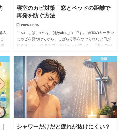
的
寝室のカビ対策｜窓とベッドの距離で
再発を防ぐ方法
2026.02.15
購入
こんにちは、やつお（@yatsu_o）です。 寝室のカーテン
に
にカビを見つけてから、しばらく手をつけられない日が
 結
続きました。 仕事もプライベートも忙しく、「あとでや
く
ろう」と思っているうちに時間だけが過ぎていたんで
す… しか…
健康
法｜
シャワーだけだと疲れが抜けにくい？