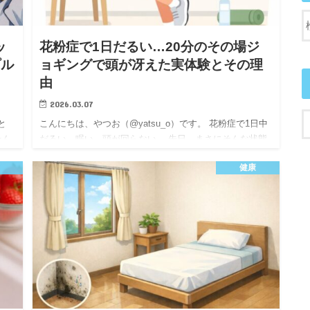
ッ
花粉症で1日だるい…20分のその場ジ
プル
ョギングで頭が冴えた実体験とその理
由
2026.03.07
と
こんにちは、やつお（@yatsu_o）です。 花粉症で1日中
そん
だるい。眠い。頭が回らない。 先日、まさにそんな状態
」よ
でした。 しかし、その晩に室内で20分の「その場ジョギ
健康
ード
ング」を行ったところ、驚くほど頭が冴えました。 体感
と…