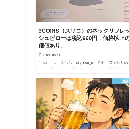
3COINS（スリコ）のネックリフレ
シュピローは税込660円！価格以上
価値あり。
2026.05.17
こんにちは、やつお（@yatsu_o）です。 首まわりの
レッチグッズって、気になっても「本当に続くかな？
と思ってしまい、なかなか買いにくいですよね。 そ
健康
中、3COINSで販売されている「ネックリフレッシュ
ー…