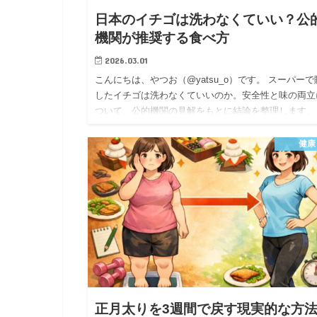
日本のイチゴは洗わなくていい？公
機関が推奨する食べ方
2026.03.01
こんにちは、やつお（@yatsu_o）です。 スーパーで
したイチゴは洗わなくていいのか。安全性と味の両立
ついて、公的機関の見解をもとに結論を整理します。
論は明確です。日本のイチゴは安全ですが、流水で軽
洗うこと…
健康
正月太りを3週間で戻す現実的な方