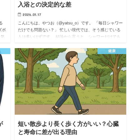
入浴との決定的な差
2026.01.17
る
こんにちは、やつお（@yatsu_o）です。 「毎日シャワー
ズボ
だけでも問題ない？」 忙しい現代では、そう感じている
、気
人は多いはずです。 結論から言うと、シャワーだけでも
て、
清潔さは十分。 ですが、疲労回復という観点では、シャ
ワー…
健康
が
短い散歩より長く歩く方がいい？心臓
と寿命に差が出る理由