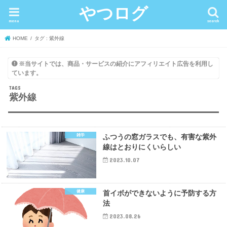
やつログ
menu
search
HOME
タグ : 紫外線
※当サイトでは、商品・サービスの紹介にアフィリエイト広告を利用し
ています。
紫外線
雑学
ふつうの窓ガラスでも、有害な紫外
線はとおりにくいらしい
2023.10.07
健康
首イボができないように予防する方
法
2023.08.26