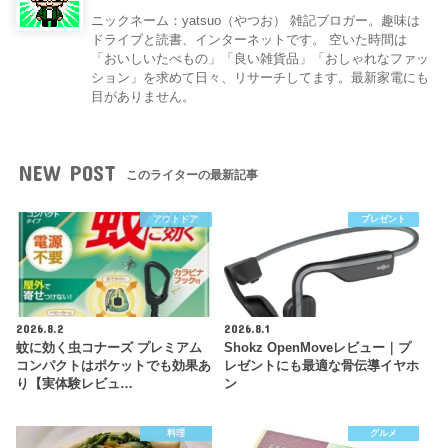
ニックネーム：yatsuo（やつお） 雑記ブロガー。趣味は
ドライブと読書、インターネットです。 空いた時間は
「おいしいたべもの」「良い雑貨品」「おしゃれなファッ
ション」を求めて日々、リサーチしてます。最新家電にも
目がありません。
NEW POST
このライターの最新記事
アウトドア
プレゼント
2026.8.2
2026.8.1
蚊に効く虫コナーズ プレミアム
Shokz OpenMoveレビュー｜プ
コンパクトはポケットでも効果あ
レゼントにも最適な骨伝導イヤホ
り【実体験レビュ…
ン
料理
グルメ