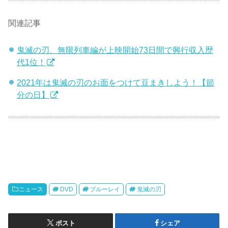
関連記事
鬼滅の刃、無限列車編が上映開始73日間で興行収入歴
代1位！
2021年は鬼滅の刃のお面をつけて豆まきしよう！【節
分の日】
ニュース
DVD
ブルーレイ
鬼滅の刃
ポスト
シェア