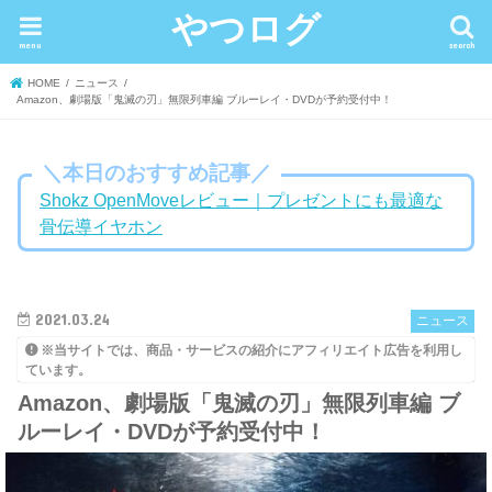
やつログ
menu
search
HOME
ニュース
Amazon、劇場版「鬼滅の刃」無限列車編 ブルーレイ・DVDが予約受付中！
＼本日のおすすめ記事／
Shokz OpenMoveレビュー｜プレゼントにも最適な
骨伝導イヤホン
2021.03.24
ニュース
※当サイトでは、商品・サービスの紹介にアフィリエイト広告を利用し
ています。
Amazon、劇場版「鬼滅の刃」無限列車編 ブ
ルーレイ・DVDが予約受付中！