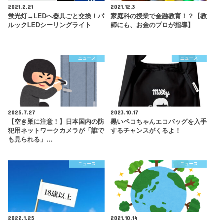
2021.2.21
2021.12.3
蛍光灯→LEDへ器具ごと交換！パ
家庭科の授業で金融教育！？【教
ルックLEDシーリングライト
師にも、お金のプロが指導】
ニュース
ニュース
2025.7.27
2023.10.17
【空き巣に注意！】日本国内の防
黒いペコちゃんエコバッグを入手
犯用ネットワークカメラが「誰で
するチャンスがくるよ！
も見られる」…
ニュース
ニュース
2022.1.25
2021.10.14