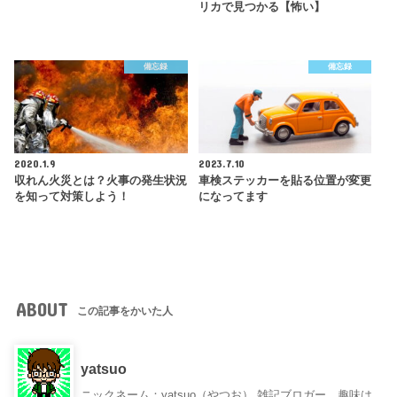
リカで見つかる【怖い】
備忘録
備忘録
2020.1.9
2023.7.10
収れん火災とは？火事の発生状況
車検ステッカーを貼る位置が変更
を知って対策しよう！
になってます
ABOUT
この記事をかいた人
yatsuo
ニックネーム：yatsuo（やつお） 雑記ブロガー。趣味は