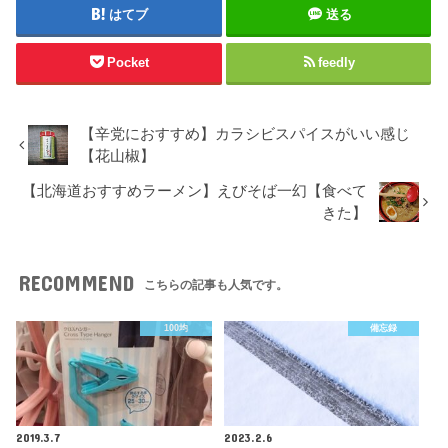
はてブ
送る
Pocket
feedly
【辛党におすすめ】カラシビスパイスがいい感じ
【花山椒】
【北海道おすすめラーメン】えびそば一幻【食べて
きた】
RECOMMEND
こちらの記事も人気です。
100均
備忘録
2019.3.7
2023.2.6