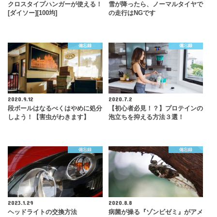
クロスタイプハンガーが使える！
雪が降ったら、ノーマルタイヤで
[ダイソー][100均]
の走行はNGです
備忘録
備忘録
2020.9.12
2020.7.2
段ボールはなるべくはやめに処分
【初心者必見！？】プロテインの
しよう！【害虫がわきます】
泡立ちを抑える方法３選！
備忘録
備忘録
2023.1.29
2020.8.8
ヘッドライトの交換方法
病菌が操る『ゾンビゼミ』がアメ