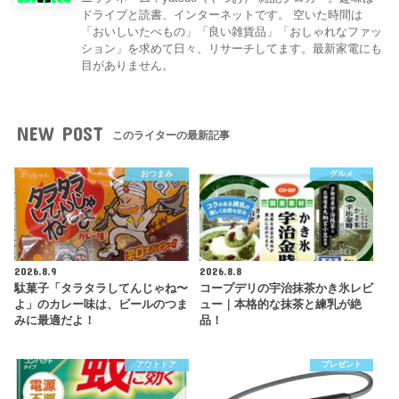
ドライブと読書、インターネットです。 空いた時間は
「おいしいたべもの」「良い雑貨品」「おしゃれなファッ
ション」を求めて日々、リサーチしてます。最新家電にも
目がありません。
NEW POST
このライターの最新記事
おつまみ
グルメ
2026.8.9
2026.8.8
駄菓子「タラタラしてんじゃね〜
コープデリの宇治抹茶かき氷レビ
よ」のカレー味は、ビールのつま
ュー｜本格的な抹茶と練乳が絶
みに最適だよ！
品！
アウトドア
プレゼント