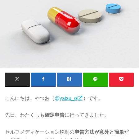
こんにちは、やつお（
@yatsu_o
）です。
先日、わたくしも
確定申告
に行ってきました。
セルフメディケーション税制の
申告方法が意外と簡単
だ