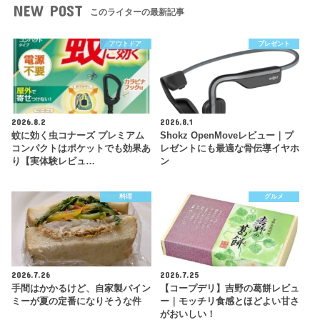
NEW POST
このライターの最新記事
アウトドア
プレゼント
2026.8.2
2026.8.1
蚊に効く虫コナーズ プレミアム
Shokz OpenMoveレビュー｜プ
コンパクトはポケットでも効果あ
レゼントにも最適な骨伝導イヤホ
り【実体験レビュ…
ン
料理
グルメ
2026.7.26
2026.7.25
手間はかかるけど、自家製バイン
【コープデリ】吉野の葛餅レビュ
ミーが夏の定番になりそうな件
ー｜モッチリ食感とほどよい甘さ
がおいしい！