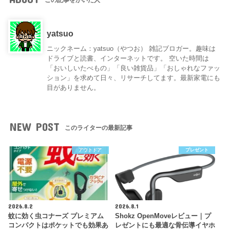
yatsuo
ニックネーム：yatsuo（やつお） 雑記ブロガー。趣味は
ドライブと読書、インターネットです。 空いた時間は
「おいしいたべもの」「良い雑貨品」「おしゃれなファッ
ション」を求めて日々、リサーチしてます。最新家電にも
目がありません。
NEW POST
このライターの最新記事
アウトドア
プレゼント
2026.8.2
2026.8.1
蚊に効く虫コナーズ プレミアム
Shokz OpenMoveレビュー｜プ
コンパクトはポケットでも効果あ
レゼントにも最適な骨伝導イヤホ