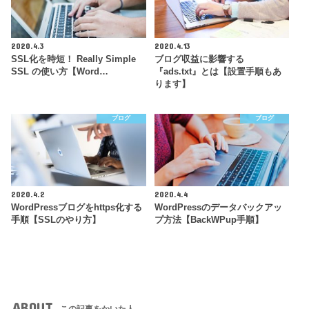
2020.4.3
2020.4.13
SSL化を時短！ Really Simple
ブログ収益に影響する
SSL の使い方【Word…
『ads.txt』とは【設置手順もあ
ります】
ブログ
ブログ
2020.4.2
2020.4.4
WordPressブログをhttps化する
WordPressのデータバックアッ
手順【SSLのやり方】
プ方法【BackWPup手順】
ABOUT
この記事をかいた人