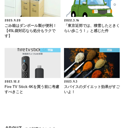
2025.9.20
2022.3.16
ごみ箱はダンボール製が便利！
「東京近郊では、積雪したときく
【45L袋対応なら処分もラクで
らい歩こう！」と感じた件
す】
持論
持論
2023.12.2
2023.9.3
Fire TV Stick 4Kを買う前に考慮
スパイスのダイエット効果がすご
すべきこと
いよ！