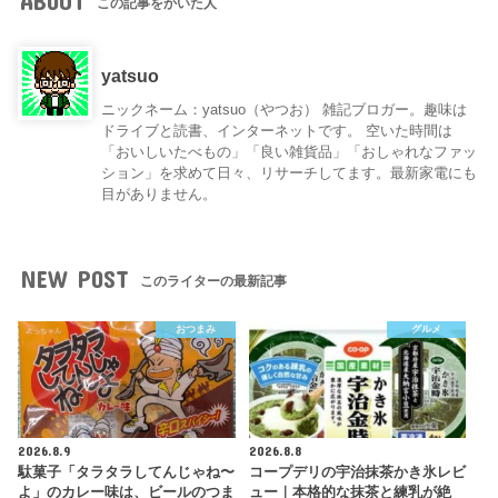
ABOUT
この記事をかいた人
yatsuo
ニックネーム：yatsuo（やつお） 雑記ブロガー。趣味は
ドライブと読書、インターネットです。 空いた時間は
「おいしいたべもの」「良い雑貨品」「おしゃれなファッ
ション」を求めて日々、リサーチしてます。最新家電にも
目がありません。
NEW POST
このライターの最新記事
おつまみ
グルメ
2026.8.9
2026.8.8
駄菓子「タラタラしてんじゃね〜
コープデリの宇治抹茶かき氷レビ
よ」のカレー味は、ビールのつま
ュー｜本格的な抹茶と練乳が絶