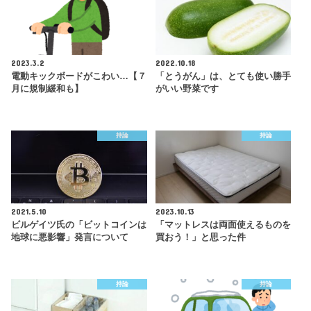
2023.3.2
2022.10.18
電動キックボードがこわい…【７
「とうがん」は、とても使い勝手
月に規制緩和も】
がいい野菜です
持論
持論
2021.5.10
2023.10.13
ビルゲイツ氏の「ビットコインは
「マットレスは両面使えるものを
地球に悪影響」発言について
買おう！」と思った件
持論
持論