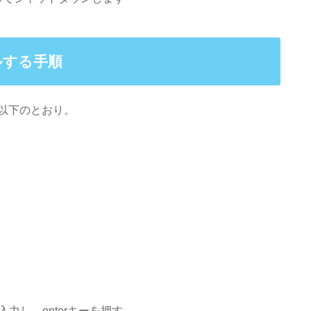
ルする手順
以下のとおり。
と入力し、enterキーを押す