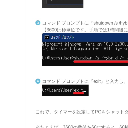
コマンド プロンプトに『shutdown /s /hybr
【3600は秒単位です。手順では1時間
コマンド プロンプトに『exit』と入力し、e
これで、タイマーを設定してPCをシャット
※たとえば、3600の数値を60にすると、6