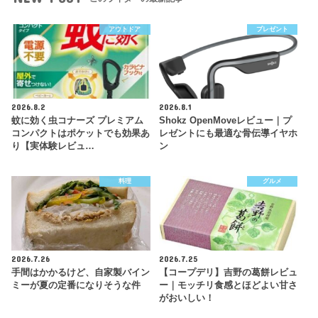
アウトドア
プレゼント
2026.8.2
2026.8.1
蚊に効く虫コナーズ プレミアム
Shokz OpenMoveレビュー｜プ
コンパクトはポケットでも効果あ
レゼントにも最適な骨伝導イヤホ
り【実体験レビュ…
ン
料理
グルメ
2026.7.26
2026.7.25
手間はかかるけど、自家製バイン
【コープデリ】吉野の葛餅レビュ
ミーが夏の定番になりそうな件
ー｜モッチリ食感とほどよい甘さ
がおいしい！