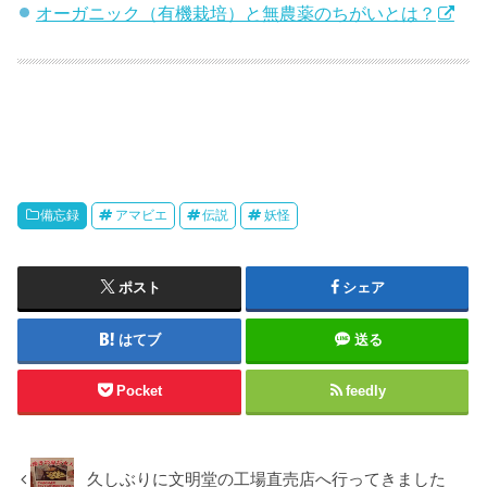
オーガニック（有機栽培）と無農薬のちがいとは？
備忘録
アマビエ
伝説
妖怪
ポスト
シェア
はてブ
送る
Pocket
feedly
久しぶりに文明堂の工場直売店へ行ってきました