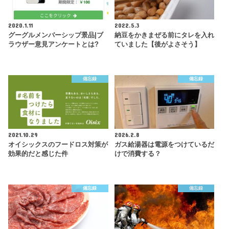
2020.1.11
2022.5.3
グーグルメンバーシップ景品|ブ
納豆をかきまぜる前にタレを入れ
ラウザー意見アンケートとは?
ていました【後がよさそう】
備忘録
備忘録
2021.10.29
2026.2.8
オイシックスのフードロス対策が
ガス給湯器は電源をつけているだ
効果的だと感じた件
けで消費する？
備忘録
備忘録