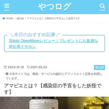
やつログ
menu
search
HOME
備忘録
アマビエとは？【感染症の予言をした妖怪です】
＼本日のおすすめ記事／
Shokz OpenMoveレビュー｜プレゼントにも最適な
骨伝導イヤホン
2020.12.10
2021.08.02
備忘録
※当サイトでは、商品・サービスの紹介にアフィリエイト広告を利用し
ています。
アマビエとは？【感染症の予言をした妖怪で
す】