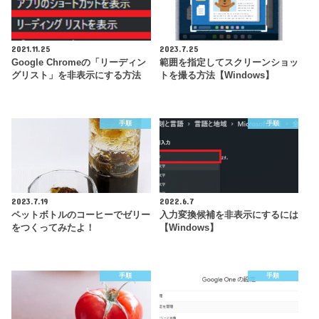
2021.11.25
2023.7.25
Google Chromeの「リーディン
範囲を指定してスクリーンショッ
グリスト」を非表示にする方法
トを撮る方法【Windows】
手順
手順
2023.7.19
2022.6.7
ペットボトルのコーヒーでゼリー
入力変換候補を非表示にするには
をつくってみたよ！
【Windows】
手順
手順