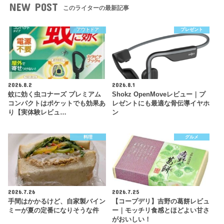
NEW POST
このライターの最新記事
アウトドア
プレゼント
2026.8.2
2026.8.1
蚊に効く虫コナーズ プレミアム
Shokz OpenMoveレビュー｜プ
コンパクトはポケットでも効果あ
レゼントにも最適な骨伝導イヤホ
り【実体験レビュ…
ン
料理
グルメ
2026.7.26
2026.7.25
手間はかかるけど、自家製バイン
【コープデリ】吉野の葛餅レビュ
ミーが夏の定番になりそうな件
ー｜モッチリ食感とほどよい甘さ
がおいしい！