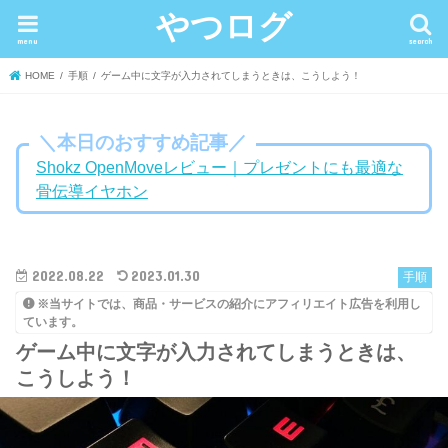
やつログ
menu
search
HOME
手順
ゲーム中に文字が入力されてしまうときは、こうしよう！
＼本日のおすすめ記事／
Shokz OpenMoveレビュー｜プレゼントにも最適な
骨伝導イヤホン
2022.08.22
2023.01.30
手順
※当サイトでは、商品・サービスの紹介にアフィリエイト広告を利用し
ています。
ゲーム中に文字が入力されてしまうときは、
こうしよう！