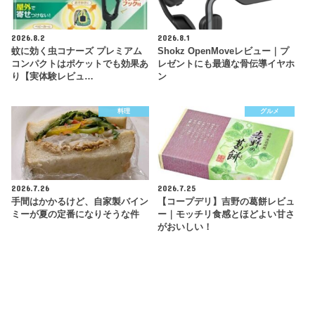
2026.8.2
2026.8.1
蚊に効く虫コナーズ プレミアム
Shokz OpenMoveレビュー｜プ
コンパクトはポケットでも効果あ
レゼントにも最適な骨伝導イヤホ
り【実体験レビュ…
ン
料理
グルメ
2026.7.26
2026.7.25
手間はかかるけど、自家製バイン
【コープデリ】吉野の葛餅レビュ
ミーが夏の定番になりそうな件
ー｜モッチリ食感とほどよい甘さ
がおいしい！