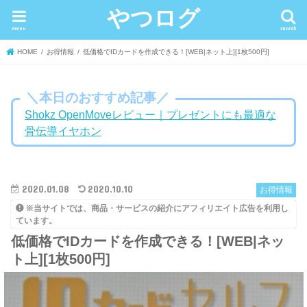
やつログ
menu
search
HOME
お得情報
低価格でIDカードを作成できる！[WEB|ネット上][1枚500円]
＼本日のおすすめ記事／
Shokz OpenMoveレビュー｜プレゼントにも最適な
骨伝導イヤホン
2020.01.08
2020.10.10
お得情報
※当サイトでは、商品・サービスの紹介にアフィリエイト広告を利用し
ています。
低価格でIDカードを作成できる！[WEB|ネッ
ト上][1枚500円]