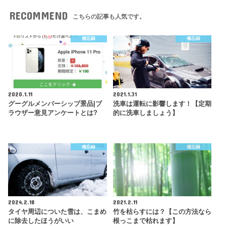
RECOMMEND
こちらの記事も人気です。
備忘録
備忘録
2020.1.11
2021.1.31
グーグルメンバーシップ景品|ブ
洗車は運転に影響します！【定期
ラウザー意見アンケートとは?
的に洗車しましょう】
備忘録
備忘録
2024.2.18
2021.2.11
タイヤ周辺についた雪は、こまめ
竹を枯らすには？【この方法なら
に除去したほうがいい
根っこまで枯れます】