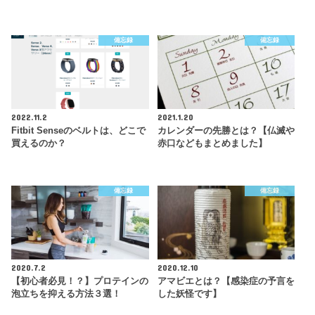
備忘録
備忘録
2022.11.2
2021.1.20
Fitbit Senseのベルトは、どこで
カレンダーの先勝とは？【仏滅や
買えるのか？
赤口などもまとめました】
備忘録
備忘録
2020.7.2
2020.12.10
【初心者必見！？】プロテインの
アマビエとは？【感染症の予言を
泡立ちを抑える方法３選！
した妖怪です】