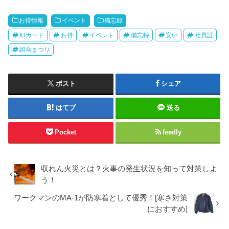
お得情報
イベント
備忘録
IDカード
お得
イベント
備忘録
安い
社員証
組合まつり
ポスト
シェア
はてブ
送る
Pocket
feedly
収れん火災とは？火事の発生状況を知って対策しよ
う！
ワークマンのMA-1が防寒着として優秀！[寒さ対策
におすすめ]