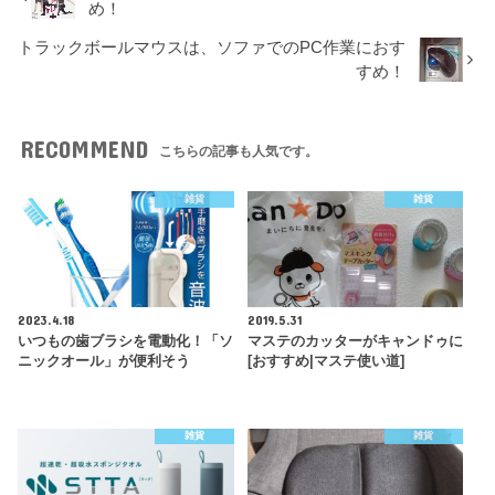
め！
トラックボールマウスは、ソファでのPC作業におす
すめ！
RECOMMEND
こちらの記事も人気です。
雑貨
雑貨
2023.4.18
2019.5.31
いつもの歯ブラシを電動化！「ソ
マステのカッターがキャンドゥに
ニックオール」が便利そう
[おすすめ|マステ使い道]
雑貨
雑貨