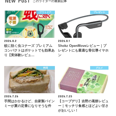
NEW POST
このライターの最新記事
アウトドア
プレゼント
2026.8.2
2026.8.1
蚊に効く虫コナーズ プレミアム
Shokz OpenMoveレビュー｜プ
コンパクトはポケットでも効果あ
レゼントにも最適な骨伝導イヤホ
り【実体験レビュ…
ン
料理
グルメ
2026.7.26
2026.7.25
手間はかかるけど、自家製バイン
【コープデリ】吉野の葛餅レビュ
ミーが夏の定番になりそうな件
ー｜モッチリ食感とほどよい甘さ
がおいしい！