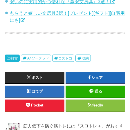
安いのに実用的かつ便利な『激安文房具』3選！
もらうと嬉しい文房具3選！[プレゼント][ギフト][自宅用
にも]
雑貨
A4ソーテッド
コストコ
収納
ポスト
シェア
はてブ
送る
Pocket
feedly
筋力低下を防ぐ筋トレには『スロトレ＋』がおすす