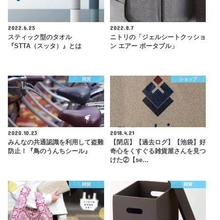
2022.6.25
2022.8.7
スティック型のタオル
ニトリの「ジェルシートクッショ
『STTA（スッタ）』とは
ン エアー ポータブル」
雑貨
ショップ
2020.10.23
2018.4.21
みんなの共通認識を利用して盗難
【閉店】【過去ログ】【池袋】好
防止！『鳥のうんちシール』
奇心をくすぐる雑貨屋さんを見つ
けた②【se…
雑貨
雑貨