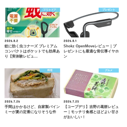
アウトドア
プレゼント
2026.8.2
2026.8.1
蚊に効く虫コナーズ プレミアム
Shokz OpenMoveレビュー｜プ
コンパクトはポケットでも効果あ
レゼントにも最適な骨伝導イヤホ
り【実体験レビュ…
ン
料理
グルメ
2026.7.26
2026.7.25
手間はかかるけど、自家製バイン
【コープデリ】吉野の葛餅レビュ
ミーが夏の定番になりそうな件
ー｜モッチリ食感とほどよい甘さ
がおいしい！