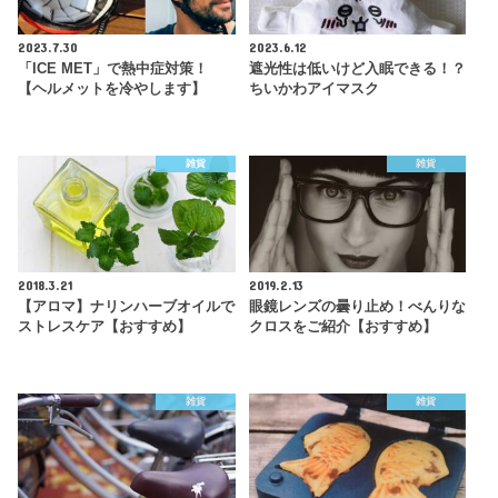
2023.7.30
2023.6.12
「ICE MET」で熱中症対策！
遮光性は低いけど入眠できる！？
【ヘルメットを冷やします】
ちいかわアイマスク
雑貨
雑貨
2018.3.21
2019.2.13
【アロマ】ナリンハーブオイルで
眼鏡レンズの曇り止め！べんりな
ストレスケア【おすすめ】
クロスをご紹介【おすすめ】
雑貨
雑貨