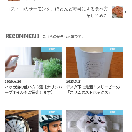
コストコのサーモンを、ほとんど寿司にする食べ方
をしてみた
RECOMMEND
こちらの記事も人気です。
雑貨
雑貨
2020.6.20
2023.3.21
ハッカ油の使い方３選【ナリンハ
デスク下に最適！スリーピーの
ーブオイルもご紹介します】
「スリムダストボックス」
雑貨
雑貨