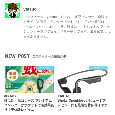
yatsuo
ニックネーム：yatsuo（やつお） 雑記ブロガー。趣味は
ドライブと読書、インターネットです。 空いた時間は
「おいしいたべもの」「良い雑貨品」「おしゃれなファッ
ション」を求めて日々、リサーチしてます。最新家電にも
目がありません。
NEW POST
このライターの最新記事
アウトドア
プレゼント
2026.8.2
2026.8.1
蚊に効く虫コナーズ プレミアム
Shokz OpenMoveレビュー｜プ
コンパクトはポケットでも効果あ
レゼントにも最適な骨伝導イヤホ
り【実体験レビュ…
ン