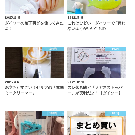
2023.2.17
2022.5.11
ダイソーの包丁研ぎを使ってみた
これはひどい！ダイソーで "買わ
よ！
ないほうがいい" もの
100均
100均
2023.4.6
2023.12.11
泡立ちがすごい！セリアの「電動
ズレ落ち防ぐ「メガネストッパ
ミニクリーマー」
ー」が便利だよ！【ダイソー】
100均
100均