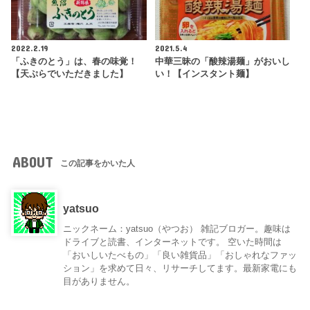
2022.2.19
2021.5.4
「ふきのとう」は、春の味覚！
中華三昧の「酸辣湯麺」がおいし
【天ぷらでいただきました】
い！【インスタント麺】
ABOUT
この記事をかいた人
yatsuo
ニックネーム：yatsuo（やつお） 雑記ブロガー。趣味は
ドライブと読書、インターネットです。 空いた時間は
「おいしいたべもの」「良い雑貨品」「おしゃれなファッ
ション」を求めて日々、リサーチしてます。最新家電にも
目がありません。