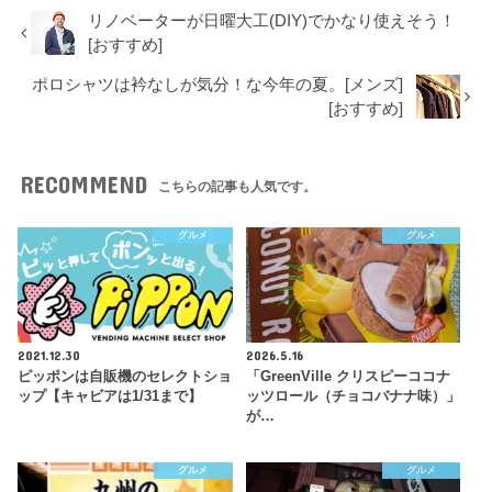
リノベーターが日曜大工(DIY)でかなり使えそう！
[おすすめ]
ポロシャツは衿なしが気分！な今年の夏。[メンズ]
[おすすめ]
RECOMMEND
こちらの記事も人気です。
グルメ
グルメ
2021.12.30
2026.5.16
ピッポンは自販機のセレクトショ
「GreenVille クリスピーココナ
ップ【キャビアは1/31まで】
ッツロール（チョコバナナ味）」
が…
グルメ
グルメ