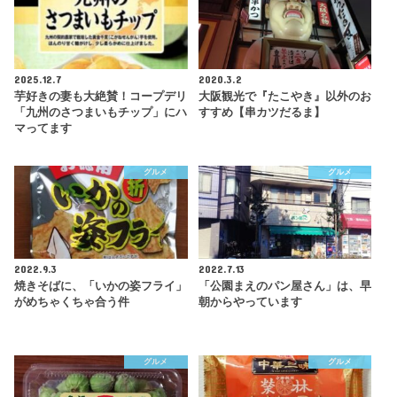
2025.12.7
2020.3.2
芋好きの妻も大絶賛！コープデリ
大阪観光で『たこやき』以外のお
「九州のさつまいもチップ」にハ
すすめ【串カツだるま】
マってます
グルメ
グルメ
2022.9.3
2022.7.13
焼きそばに、「いかの姿フライ」
「公園まえのパン屋さん」は、早
がめちゃくちゃ合う件
朝からやっています
グルメ
グルメ