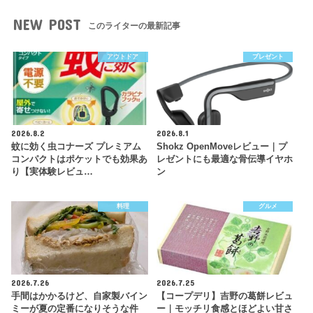
NEW POST
このライターの最新記事
アウトドア
プレゼント
2026.8.2
2026.8.1
蚊に効く虫コナーズ プレミアム
Shokz OpenMoveレビュー｜プ
コンパクトはポケットでも効果あ
レゼントにも最適な骨伝導イヤホ
り【実体験レビュ…
ン
料理
グルメ
2026.7.26
2026.7.25
手間はかかるけど、自家製バイン
【コープデリ】吉野の葛餅レビュ
ミーが夏の定番になりそうな件
ー｜モッチリ食感とほどよい甘さ