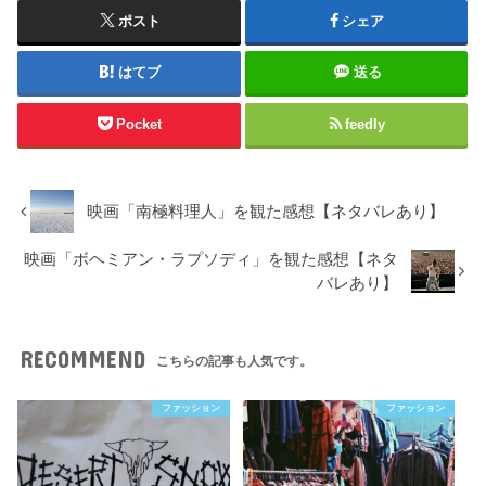
ポスト
シェア
はてブ
送る
Pocket
feedly
映画「南極料理人」を観た感想【ネタバレあり】
映画「ボヘミアン・ラプソディ」を観た感想【ネタ
バレあり】
RECOMMEND
こちらの記事も人気です。
ファッション
ファッション