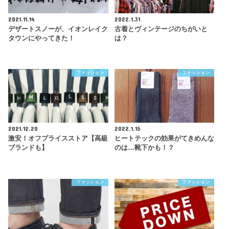
2021.11.14
2022.1.31
デザートスノーが、イオンレイク
古着とヴィンテージのちがいと
タウンにやってきた！
は？
ファッション
ファッション
2021.12.20
2022.1.15
激安！オフプライスストア【高級
ヒートテックの効果がてきめんな
ブランドも】
のは…靴下かも！？
ファッション
ファッション