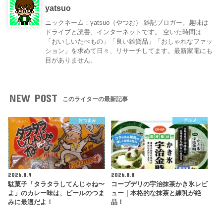
yatsuo
ニックネーム：yatsuo（やつお） 雑記ブロガー。趣味は
ドライブと読書、インターネットです。 空いた時間は
「おいしいたべもの」「良い雑貨品」「おしゃれなファッ
ション」を求めて日々、リサーチしてます。最新家電にも
目がありません。
NEW POST
このライターの最新記事
おつまみ
グルメ
2026.8.9
2026.8.8
駄菓子「タラタラしてんじゃね〜
コープデリの宇治抹茶かき氷レビ
よ」のカレー味は、ビールのつま
ュー｜本格的な抹茶と練乳が絶
みに最適だよ！
品！