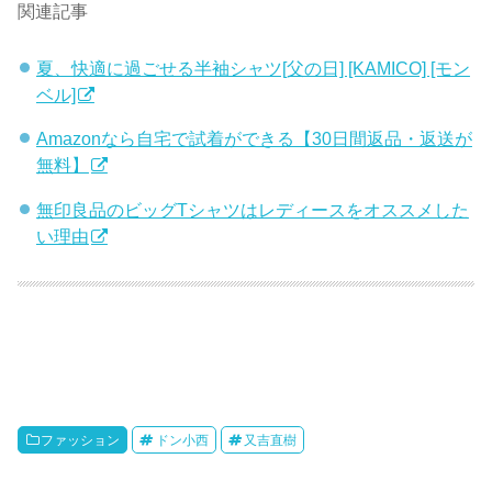
関連記事
夏、快適に過ごせる半袖シャツ[父の日] [KAMICO] [モン
ベル]
Amazonなら自宅で試着ができる【30日間返品・返送が
無料】
無印良品のビッグTシャツはレディースをオススメした
い理由
ファッション
ドン小西
又吉直樹