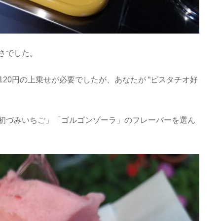
さでした。
＋120円の上乗せが必要でしたが、あなたが “ピスタチオ好
初づみいちご」「ゴルゴンゾーラ」のフレーバーを選ん