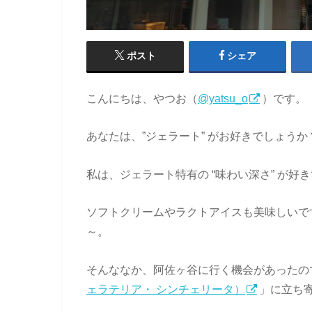
ポスト
シェア
こんにちは、やつお（
@yatsu_o
）です。
あなたは、”ジェラート” がお好きでしょうか
私は、ジェラート特有の “味わい深さ” が好
ソフトクリームやラクトアイスも美味しいで
～。
そんななか、阿佐ヶ谷に行く機会があったの
ェラテリア・ シンチェリータ）
」に立ち