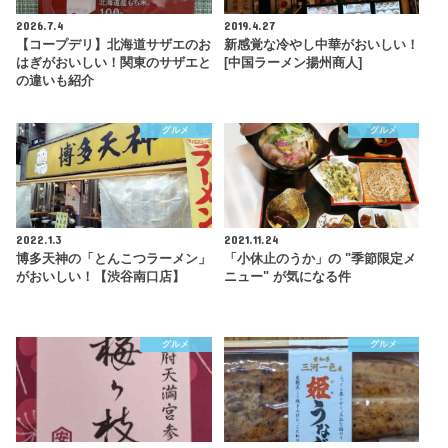
2026.7.4
2019.4.27
【コープデリ】北海道サザエのお
新感覚な冷やし中華がおいしい！
はぎがおいしい！関東のサザエと
[中国ラーメン揚州商人]
の違いも紹介
グルメ
グルメ
2022.1.3
2021.11.24
博多天神の「とんこつラーメン」
「小休止のうか」の "季節限定メ
がおいしい！【渋谷南口店】
ニュー" が気になる件
グルメ
グルメ