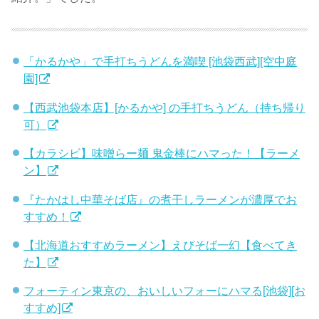
「かるかや」で手打ちうどんを満喫 [池袋西武][空中庭
園]
【西武池袋本店】[かるかや] の手打ちうどん（持ち帰り
可）
【カラシビ】味噌らー麺 鬼金棒にハマった！【ラーメ
ン】
『たかはし中華そば店』の煮干しラーメンが濃厚でお
すすめ！
【北海道おすすめラーメン】えびそば一幻【食べてき
た】
フォーティン東京の、おいしいフォーにハマる[池袋][お
すすめ]