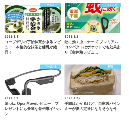
グルメ
アウトドア
2026.8.8
2026.8.2
コープデリの宇治抹茶かき氷レビ
蚊に効く虫コナーズ プレミアム
ュー｜本格的な抹茶と練乳が絶
コンパクトはポケットでも効果あ
品！
り【実体験レビュ…
プレゼント
料理
2026.8.1
2026.7.26
Shokz OpenMoveレビュー｜プ
手間はかかるけど、自家製バイン
レゼントにも最適な骨伝導イヤホ
ミーが夏の定番になりそうな件
ン