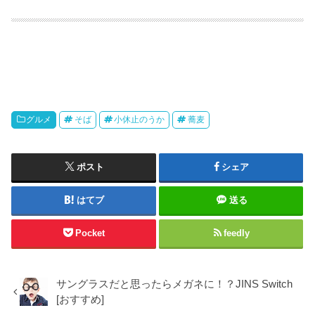
グルメ
そば
小休止のうか
蕎麦
ポスト
シェア
はてブ
送る
Pocket
feedly
サングラスだと思ったらメガネに！？JINS Switch
[おすすめ]