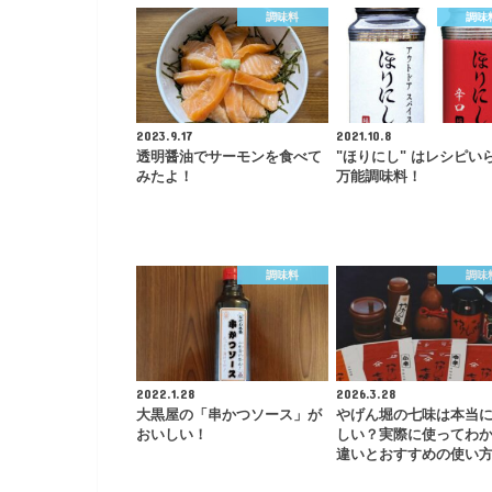
調味料
調味
2023.9.17
2021.10.8
透明醤油でサーモンを食べて
"ほりにし" はレシピい
みたよ！
万能調味料！
調味料
調味
2022.1.28
2026.3.28
大黒屋の「串かつソース」が
やげん堀の七味は本当
おいしい！
しい？実際に使ってわ
違いとおすすめの使い