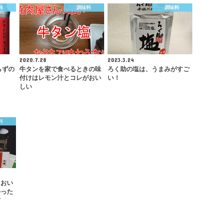
料
調味料
調味料
2020.7.28
2023.3.24
らずの
牛タンを家で食べるときの味
ろく助の塩は、うまみがすご
付けはレモン汁とコレがおい
い！
しい
料
におい
かった
方