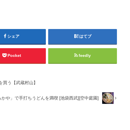
シェア
はてブ
Pocket
feedly
を買う【武蔵村山】
かや」で手打ちうどんを満喫 [池袋西武][空中庭園]