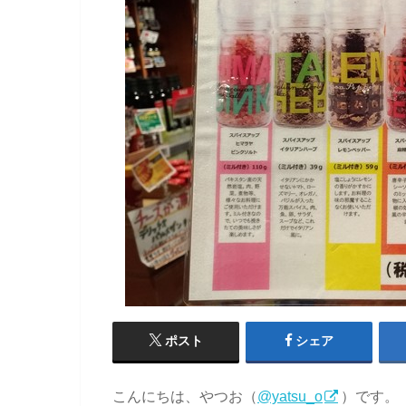
ポスト
シェア
こんにちは、やつお（
@yatsu_o
）です。