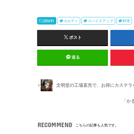
調味料
カルディ
スパイスアップ
料理
ポスト
送る
文明堂の工場直売で、お得にカステラ
「かる
RECOMMEND
こちらの記事も人気です。