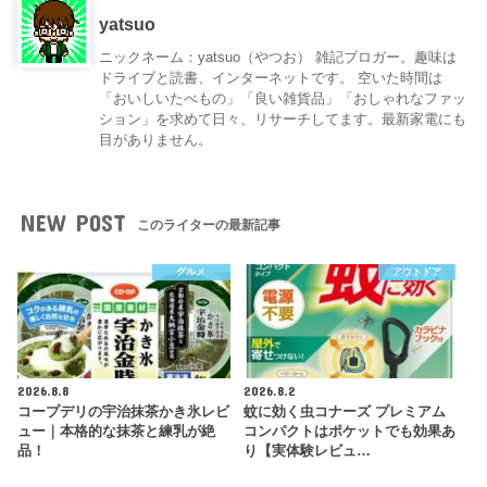
yatsuo
ニックネーム：yatsuo（やつお） 雑記ブロガー。趣味は
ドライブと読書、インターネットです。 空いた時間は
「おいしいたべもの」「良い雑貨品」「おしゃれなファッ
ション」を求めて日々、リサーチしてます。最新家電にも
目がありません。
NEW POST
このライターの最新記事
グルメ
アウトドア
2026.8.8
2026.8.2
コープデリの宇治抹茶かき氷レビ
蚊に効く虫コナーズ プレミアム
ュー｜本格的な抹茶と練乳が絶
コンパクトはポケットでも効果あ
品！
り【実体験レビュ…