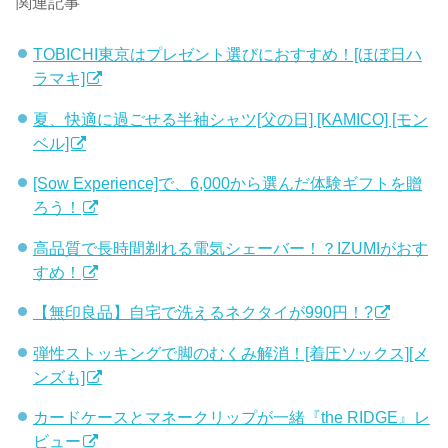
関連記事
TOBICHI東京はプレゼント選びにおすすめ！[ほぼ日ハ
ラマキ]
夏、快適に過ごせる半袖シャツ[父の日] [KAMICO] [モン
ベル]
[Sow Experience]で、6,000から選んだ体験ギフトを贈
ろう！
高品質で長時間剃れる電気シェーバー！？IZUMIがおす
すめ！
【無印良品】自宅で洗えるネクタイが990円！?
弾性ストッキングで脚のむくみ解消！[着圧ソックス][メ
ンズも]
カードケースとマネークリップが一緒『the RIDGE』レ
ビュー