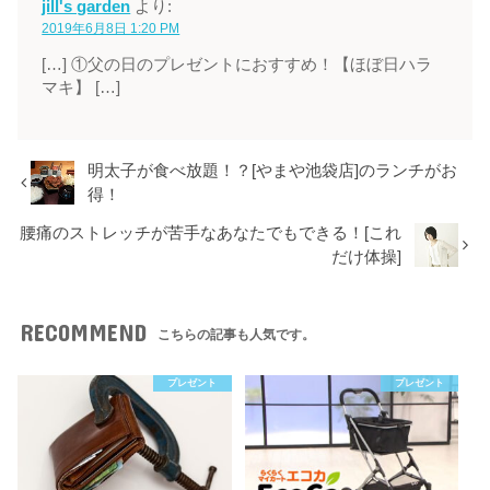
jill's garden
より:
2019年6月8日 1:20 PM
[…] ①父の日のプレゼントにおすすめ！【ほぼ日ハラ
マキ】 […]
明太子が食べ放題！？[やまや池袋店]のランチがお
得！
腰痛のストレッチが苦手なあなたでもできる！[これ
だけ体操]
RECOMMEND
こちらの記事も人気です。
プレゼント
プレゼント