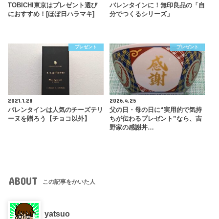
TOBICHI東京はプレゼント選び
バレンタインに！無印良品の「自
におすすめ！[ほぼ日ハラマキ]
分でつくるシリーズ」
プレゼント
プレゼント
2021.1.28
2026.4.25
バレンタインは人気のチーズテリ
父の日・母の日に“実用的で気持
ーヌを贈ろう【チョコ以外】
ちが伝わるプレゼント”なら、吉
野家の感謝丼…
ABOUT
この記事をかいた人
yatsuo