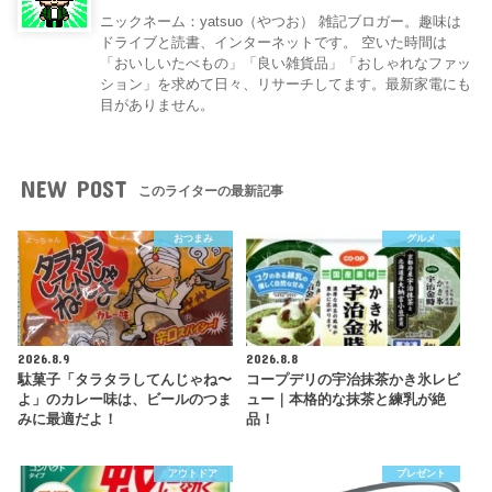
ニックネーム：yatsuo（やつお） 雑記ブロガー。趣味は
ドライブと読書、インターネットです。 空いた時間は
「おいしいたべもの」「良い雑貨品」「おしゃれなファッ
ション」を求めて日々、リサーチしてます。最新家電にも
目がありません。
NEW POST
このライターの最新記事
おつまみ
グルメ
2026.8.9
2026.8.8
駄菓子「タラタラしてんじゃね〜
コープデリの宇治抹茶かき氷レビ
よ」のカレー味は、ビールのつま
ュー｜本格的な抹茶と練乳が絶
みに最適だよ！
品！
アウトドア
プレゼント